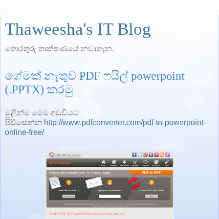
Thaweesha's IT Blog
තොරතුරු තාක්ෂණයේ නවාතැන.
ගේමක් නැතුව PDF ෆයිල් powerpoint
(.PPTX) කරමු
මුලින්ම මෙම අඩවියට
පිවිසෙන්න
http://www.pdfconverter.com/pdf-to-powerpoint-
online-free/