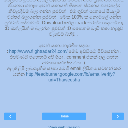
තියනවා ඕනෑම ගුවන් යානයක් තිබෙන ස්ථානය එවෙලේම
නිවැරදිවම බලා ගන්න පුළුවන් . එම ගුවන් යානයේ සියලුම
විස්තර බලාගන්න පුළුවන් . මේක 100% ක් නොමිලේ ගන්න
පුළුවන් සේවාවක් . Download කරල crack කරන්න දෙයක් නැ
:D ඔන්ලයින් ම බලන්න පුළුවන් :D එහෙනම් වැඩි කතා නැතුව
වැඩේට බහිමු .
ගුවන් යානා නැරබීම සදහා
:
http://www.flightradar24.com/
මෙම අඩවියට පිවිසෙන්න .
එපමණයි එහෙනම් අපි ගියා . comment එකක් දාල යන්න
අමතක කරන්න එපා :)
අලුත් ලිපි ලබාගැනීම සදහා මෙහි email ලිපිනය සටහන් කර
යන්න
http://feedburner.google.com/fb/a/mailverify?
uri=Thaweesha
‹
›
Home
View web version