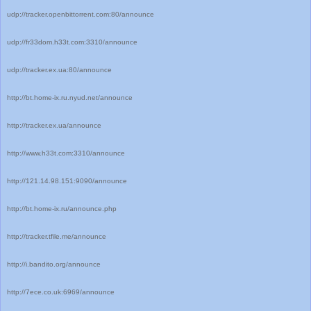
udp://tracker.openbittorrent.com:80/announce
udp://fr33dom.h33t.com:3310/announce
udp://tracker.ex.ua:80/announce
http://bt.home-ix.ru.nyud.net/announce
http://tracker.ex.ua/announce
http://www.h33t.com:3310/announce
http://121.14.98.151:9090/announce
http://bt.home-ix.ru/announce.php
http://tracker.tfile.me/announce
http://i.bandito.org/announce
http://7ece.co.uk:6969/announce