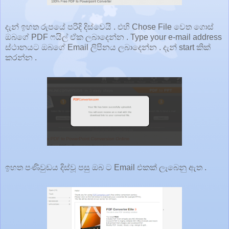
දැන් ඉහත රුපයේ පරිදි දිස්වෙයි . එහි Chose File වෙත ගොස්
ඔබගේ PDF ෆයිල් ඒක ලබාදෙන්න . Type your e-mail address
ස්ථානයට ඔබගේ Email ලිපිනය ලබාදෙන්න . දැන් start කික්
කරන්න .
ඉහත පණිවුඩය දිස්වූ පසු ඔබ ට Email එකක් ලැබෙනු ඇත .