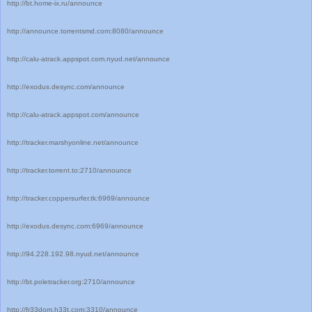
http://bt.home-ix.ru/announce
http://announce.torrentsmd.com:8080/announce
http://calu-atrack.appspot.com.nyud.net/announce
http://exodus.desync.com/announce
http://calu-atrack.appspot.com/announce
http://tracker.marshyonline.net/announce
http://tracker.torrent.to:2710/announce
http://tracker.coppersurfer.tk:6969/announce
http://exodus.desync.com:6969/announce
http://94.228.192.98.nyud.net/announce
http://bt.poletracker.org:2710/announce
http://fr33dom.h33t.com:3310/announce