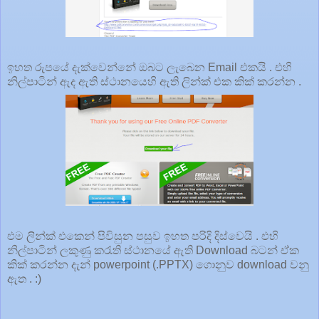
ඉහත රුපයේ දැක්වෙන්නේ ඔබට ලැබෙන Email එකයි . එහි
නිල්පාටින් ඇද ඇති ස්ථානයෙහි ඇති ලින්ක් එක කික් කරන්න .
එම ලින්ක් එකෙන් පිවිසුන පසුව ඉහත පරිදි දිස්වෙයි . එහි
නිල්පාටින් ලකුණු කරැති ස්ථානයේ ඇති Download බටන් ඒක
කික් කරන්න දැන් powerpoint (.PPTX) ගොනුව download වනු
ඇත . :)