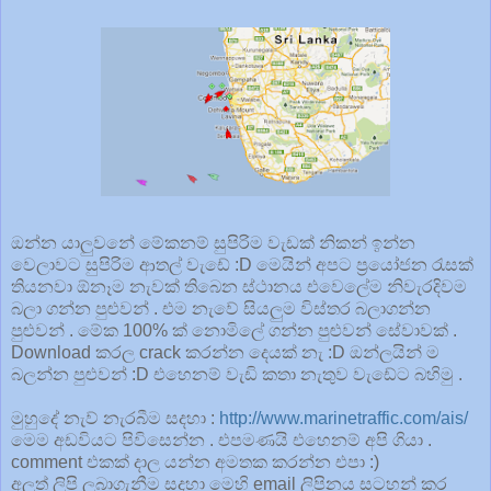
ඔන්න යාලුවනේ මේකනම් සුපිරිම වැඩක් නිකන් ඉන්න
වෙලාවට සුපිරිම ආතල් වැඩේ :D මෙයින් අපට ප්‍රයෝජන රැසක්
තියනවා ඕනෑම නැවක් තිබෙන ස්ථානය එවෙලේම නිවැරදිවම
බලා ගන්න පුළුවන් . එම නැවේ සියලුම විස්තර බලාගන්න
පුළුවන් . මේක 100% ක් නොමිලේ ගන්න පුළුවන් සේවාවක් .
Download කරල crack කරන්න දෙයක් නැ :D ඔන්ලයින් ම
බලන්න පුළුවන් :D එහෙනම් වැඩි කතා නැතුව වැඩේට බහිමු .
මුහුදේ නැව් නැරබීම සදහා :
http://www.marinetraffic.com/ais/
මෙම අඩවියට පිවිසෙන්න . එපමණයි එහෙනම් අපි ගියා .
comment එකක් දාල යන්න අමතක කරන්න එපා :)
අලුත් ලිපි ලබාගැනීම සදහා මෙහි email ලිපිනය සටහන් කර