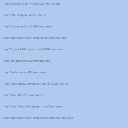
http://bt.home-ix.ru.nyud.net/announce.php
http://bttrack.9you.com/announce
http://coppersurfer.tk:6969/announce
http://announce.torrentsmd.com:6969/announce
http://bigfoot1942.sektori.org:6969/announce
http://bigtorrent.org:2710/announce
http://tracker.ex.ua:80/announce
http://announce.opensharing.org:2710/announce
http://94.228.192.98/announce
http://greenlietracker.appspot.com/announce
http://announce.torrentsmd.com:8080/announce.php