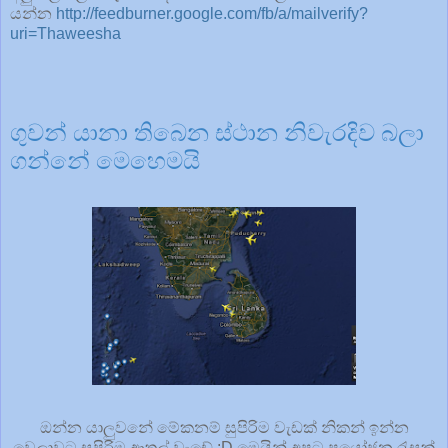
යන්න
http://feedburner.google.com/fb/a/mailverify?
uri=Thaweesha
ගුවන් යානා තිබෙන ස්ථාන නිවැරදිව බලා
ගන්නේ මෙහෙමයි
ඔන්න යාලුවනේ මේකනම් සුපිරිම වැඩක් නිකන් ඉන්න
වෙලාවට සුපිරිම ආතල් වැඩේ :D මෙයින් අපට ප්‍රයෝජන රැසක්