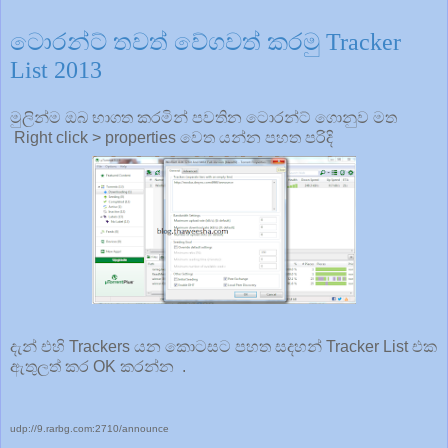
ටොරන්ට් තවත් වේගවත් කරමු Tracker
List 2013
මුලින්ම ඔබ භාගත කරමින් පවතින ටොරන්ට් ගොනුව මත
Right click > properties වෙත යන්න පහත පරිදි
දැන් එහි Trackers යන කොටසට පහත සදහන් Tracker List එක
ඇතුලත් කර OK කරන්න .
udp://9.rarbg.com:2710/announce