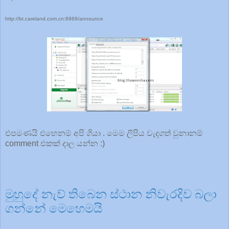
http://bt.careland.com.cn:6969/announce
එපමණයි එහෙනම් අපි ගියා . මෙම ලිපිය වැදගත් වුනානම්
comment එකක් දාල යන්න :)
මුහුදේ නැව් තිබෙන ස්ථාන නිවැරදිව බලා
ගන්නේ මෙහෙමයි