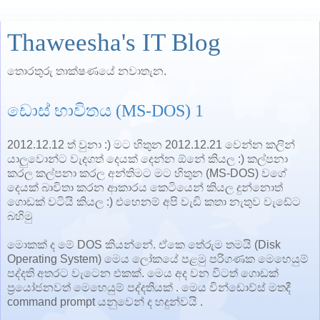
Thaweesha's IT Blog
තොරතුරු තාක්ෂණයේ නවාතැන.
ඩොස් භාවිතය (MS-DOS) 1
2012.12.12 ත් වුනා :) මට හිතුන 2012.12.21 වෙන්න කලින්
යාලුවොන්ට වැදගත් දෙයක් දෙන්න ඕනේ කියල :) කල්පනා
කරල කල්පනා කරල අන්තිමට මට හිතුන (MS-DOS) වගේ
දෙයක් බාවිතා කරන ආකාරය කෙටියෙන් කියල දුන්නොත්
ගොඩක් වටියි කියල :) එහෙනම් අපි වැඩි කතා නැතුව වැඩේට
බහිමු
මොකක් ද මේ DOS කියන්නේ. ඒකෙ තේරුම තමයි (Disk
Operating System) මෙය ලෝකයේ පළමු පරිගණක මෙහෙයුම්
පද්දති අතරට වැටෙන එකක්. මෙය අද වන විටත් ගොඩක්
ප්‍රයෝජනවත් මෙහෙයුම් පද්දතියක් . මෙය වින්ඩොව්ස් මතදී
command prompt යනුවෙන් ද හදුන්වයි .