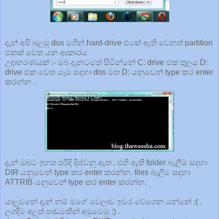
දැන් අපි බලමු dos මගින් hard-drive එකේ ඇති වෙනත් partition
එකක් වෙත යන ආකාරය
උදාහරණයක් :- ඔබ දැනටමත් සිටින්නේ C: drive එක තුලය D:
drive එක වෙත යෑම සදහා dos මත D: යනුවෙන් type කර enter
කරන්න .
දැන් ඔබට ඉහත පරිදි දිස්වනු ඇත . එහි ඇති folder බැලීම සදහා
DIR යනුවෙන් type කර enter කරන්න. files බැලීම සදහා
ATTRIB යනුවෙන් type කර enter කරන්න.
යාලුවනේ දැන් නම් මගේ වෙලාව ඉවර වේගෙන යන්නේ :( .
ලගදීම අලුත් පාඩමකින් අමුවෙමු :) .