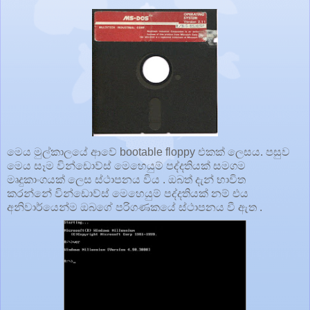
මෙය මුල්කාලයේ ආවේ bootable floppy එකක් ලෙසය. පසුව
මෙය සෑම වින්ඩොව්ස් මෙහෙයුම් පද්දතියක් සමගම
මෘදුකාංගයක් ලෙස ස්ථාපනය විය . ඔබත් දැන් භාවිත
කරන්නේ වින්ඩොව්ස් මෙහෙයුම් පද්දතියක් නම් එය
අනිවාර්යෙන්ම ඔබගේ පරිගණකයේ ස්ථාපනය වී ඇත .