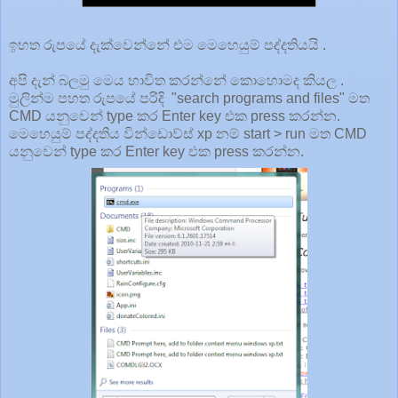
ඉහත රුපයේ දැක්වෙන්නේ එම මෙහෙයුම් පද්දතියයි .
අපි දැන් බලමු මෙය භාවිත කරන්නේ කොහොමද කියල .
මුලින්ම පහත රුපයේ පරිදි "search programs and files" මත
CMD යනුවෙන් type කර Enter key එක press කරන්න.
මෙහෙයුම් පද්දතිය වින්ඩොව්ස් xp නම් start > run මත CMD
යනුවෙන් type කර Enter key එක press කරන්න.