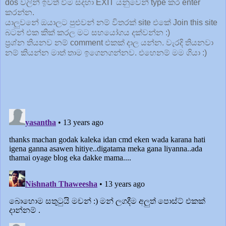
dos වලින් ඉවත් වීම සදහා EXIT යනුවෙන් type කර enter
කරන්න.
යාලුවනේ ඔයාලට පුළුවන් නම් විතරක් site එකේ Join this site
බටන් එක කික් කරල මට සහයෝගය දක්වන්න :)
ප්‍රශ්න තියනව නම් comment එකක් දාල යන්න. වැරදි තියනවා
නම් කියන්න මාත් තාම ඉගෙනගන්නව. එහෙනම් මම ගියා :)