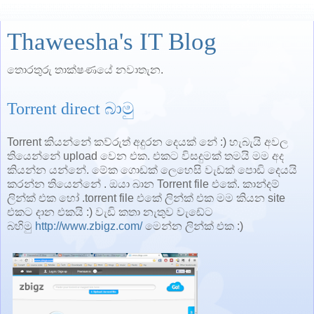
Thaweesha's IT Blog
තොරතුරු තාක්ෂණයේ නවාතැන.
Torrent direct බාමු
Torrent කියන්නේ කව්රුත් අදුරන දෙයක් නේ :) හැබැයි අවල
තියෙන්නේ upload වෙන එක. එකට විසදුමක් තමයි මම අද
කියන්න යන්නේ. මේක ගොඩක් ලෙහෙසි වැඩක් පොඩි දෙයයි
කරන්න තියෙන්නේ . ඔයා බාන Torrent file එකේ. කාන්දම්
ලින්ක් එක හෝ .torrent file එකේ ලින්ක් එක මම කියන site
එකට දාන එකයි :) වැඩි කතා නැතුව වැඩේට
බහිමු
http://www.zbigz.com/
මෙන්න ලින්ක් එක :)