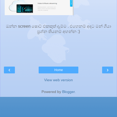
ඔන්න screen ෂොට් එකකුත් දැම්ම . එහෙනම් අදට මන් ගියා
ප්‍රශ්න තියනම් අහන්න :)
‹
›
Home
View web version
Powered by
Blogger
.