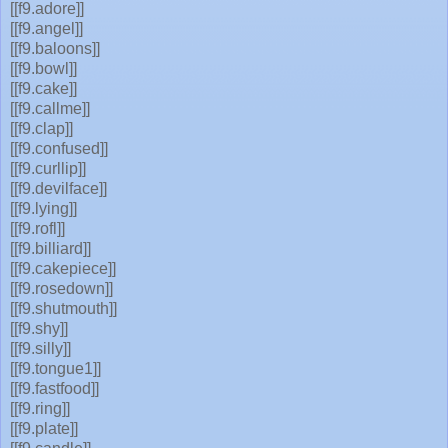
[[f9.adore]]
[[f9.angel]]
[[f9.baloons]]
[[f9.bowl]]
[[f9.cake]]
[[f9.callme]]
[[f9.clap]]
[[f9.confused]]
[[f9.curllip]]
[[f9.devilface]]
[[f9.lying]]
[[f9.rofl]]
[[f9.billiard]]
[[f9.cakepiece]]
[[f9.rosedown]]
[[f9.shutmouth]]
[[f9.shy]]
[[f9.silly]]
[[f9.tongue1]]
[[f9.fastfood]]
[[f9.ring]]
[[f9.plate]]