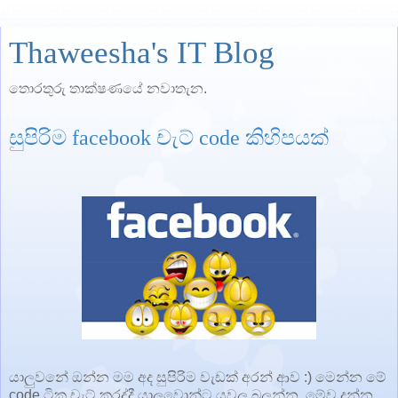
Thaweesha's IT Blog
තොරතුරු තාක්ෂණයේ නවාතැන.
සුපිරිම facebook චැට් code කිහිපයක්
යාලුවනේ ඔන්න මම අද සුපිරිම වැඩක් අරන් ආව :) මෙන්න මේ
code ටික චැට් කරද්දී යාලුවොන්ට යවල බලන්න. මේව දන්න