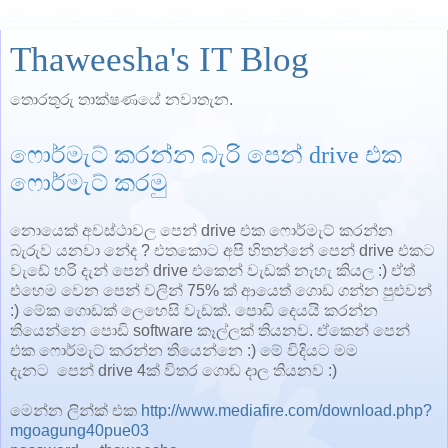
Thaweesha's IT Blog
තොරතුරු තාක්ෂණයේ නවාතැන.
ෆොර්මැට් කරන්න බැරි පෙන් drive එක
ෆොර්මැට් කරමු
නොයෙක් අවස්ථාවල පෙන් drive එක ෆොර්මැට් කරන්න
බැරුව යනවා නේද ? එතකොට අපි හිතන්නේ පෙන් drive එකට
වැඩේ හරි දැන් පෙන් drive එකෙන් වැඩක් නැහැ කියල :) ඒත්
එහෙම වෙන පෙන් වලින් 75% ක් ආයෙත් ගොඩ ගන්න පුළුවන්
:) මේක ගොඩක් ලෙහෙසි වැඩක්. පොඩි දෙයයි කරන්න
තියෙන්නෙ පොඩි software කෑල්ලක් තියනව. ඒකෙන් පෙන්
එක ෆොර්මැට් කරන්න තියෙන්නෙ :) මේ විදියට මම
දැනට පෙන් drive 4ක් විතර ගොඩ දාල තියනව :)
මෙන්න ලින්ක් එක
http://www.mediafire.com/download.php?
mgoagung40pue03