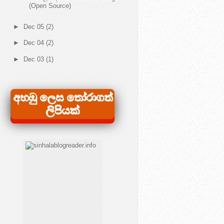
(Open Source)
►
Dec 05
(2)
►
Dec 04
(2)
►
Dec 03
(1)
අහඹු ලෙස තෝරාගත්
ලිපියක්