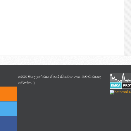
මෙම බ්ලොග් එක නිතර කියවන අය. ඔබත් එකතු
වෙන්න :)