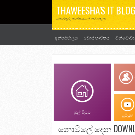
THAWEESHA'S IT BLO
තොරතුරු තාක්ෂණයේ නවාතැන.
අන්තර්ජාලය
ඩොස් භාවිතය
වින්ඩොව්ස
මුල් පිටුව
යූටියුබ්
නොමිලේ දෙන DOWNLOA