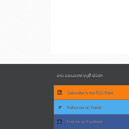
මාව සොයාගත හැකි ස්ථාන
Subscribe to the RSS Feed
Follow me on Twitter
Find me on Facebook