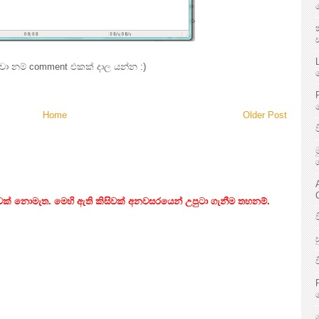
වා නම් comment එකක් දාල යන්න :)
Home
Older Post
ිවක් නොමැත. මෙහි ඇති කිසිවක් අනවසරයෙන් උපුටා ගැනීම තහනම්.