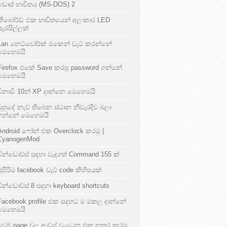
ඩොස් භාවිතය (MS-DOS) 2
කීබෝර්ඩ් එක භාවිතයෙන් අලංකාර LED
සැරසිල්ලක්
Lan නෙට්වෝර්ක් එකෙන් චැට් කරන්නේ
මෙහෙමයි
Firefox එකේ Save කරපු password ගන්නේ
මෙහෙමයි
විනාඩි 10න් XP දාන්නෙ මෙහෙමයි
මුහුදේ නැව් තිබෙන ස්ථාන නිවැරදිව බලා
ගන්නේ මෙහෙමයි
Android ෆෝන් එක Overclock කරමු |
CyanogenMod
වින්ඩොව්ස් සදහා වැදගත් Command 155 ක්
සුපිරිම facebook චැට් code කිහිපයක්
වින්ඩොව්ස් 8 සදහා keyboard shortcuts
Facebook profile එක සදහට ම මකල දාන්නේ
මෙහෙමයි
වෙබ් page වල ඇඩ්ස් වැටෙන එක නතර කරමු