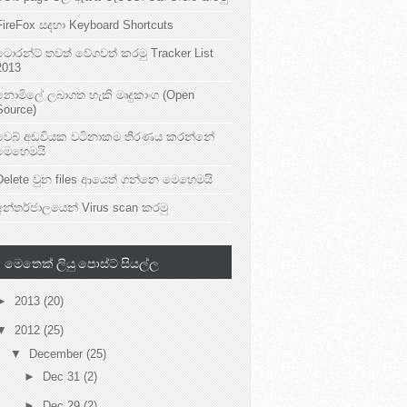
FireFox සදහා Keyboard Shortcuts
ටොරන්ට් තවත් වේගවත් කරමු Tracker List
2013
නොමිලේ ලබාගත හැකි මෘදුකාංග (Open
Source)
වෙබ් අඩවියක වටිනාකම තීරණය කරන්නේ
මෙහෙමයි
Delete වුන files ආයෙත් ගන්නෙ මෙහෙමයි
අන්තර්ජාලයෙන් Virus scan කරමු
මෙතෙක් ලියු පොස්ට් සියල්ල
►
2013
(20)
▼
2012
(25)
▼
December
(25)
►
Dec 31
(2)
►
Dec 29
(2)