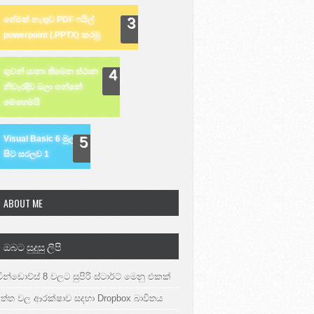
ගේමක් නැතුව PDF ෆයිල්
powerpoint (.PPTX) කරමු
ගුවන් යානා තිබෙන ස්ථාන
නිවැරදිව බලා ගන්නේ
මෙහෙමයි
Visual Basic 6 මුල
සිට සරලව 1
ABOUT ME
ඔබට සුදුසු ලිපි
වින්ඩොව්ස් 8 වලට සුපිරි ස්ටාර්ට් මෙනු එකක්
දත්ත වල ආරක්ෂාව සදහා Dropbox බාවිතය