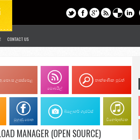
G
්
CONTACT US
අ.පො.ස උසස්පෙළ
තාක්ෂණික පුවත්
මොබයිල්
බ්ලොගර් ගැජට්ස්
මුහුණු පොත
විනෝදාත්මක
D MANAGER (OPEN SOURCE)