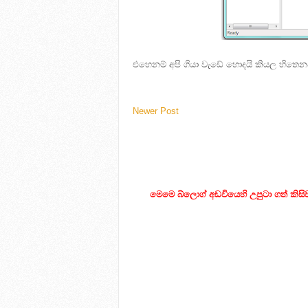
එහෙනම් අපි ගියා වැඩේ හොදයි කියල හිතෙන
Newer Post
මෙමෙ බ්ලොග් අඩවියෙහි උපුටා ගත් කිස