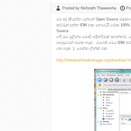
Posted by Nishnath Thaweesha
Po
මම අද කියන්න යන්නේ Open Source මෘදුකා
කව්රුත් දන්න IDM එක නෙවෙයි මේක 100% ක
Source .
හරි මම මුලින්ම පොඩි හදින්වීමක් කරන්නම්. 
පහසුවෙන් බාගත හැක . එහෙත් මෙය IDM තරම
ගත හැක :) මෙන්න ලින්ක් එක
http://freedownloadmanager.org/download.h