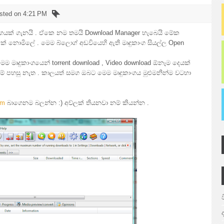
sted on 4:21 PM
ංගයක් ගැනයි . ඒකෙ නම තමයි Download Manager හැබෙයි මේක
් නොමිලේ . මෙම බ්ලොග් අඩවියෙහි ඇති මෘදුකාංග සියල්ල Open
මෙම මෘදුකාංගයෙන් torrent download , Video download ඕනෑම දෙයක්
් පහසු නැත . කාලයත් සමග ඔබට මෙම මෘදුකාංගය මුළුමනින්ම වටහා
tm
බාගෙනම බලන්න :) අව්ලක් තියනවා නම් කියන්න .