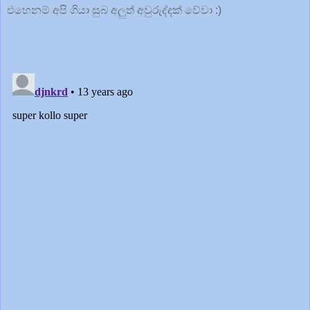
එහෙනම් අපි ගියා සුබ අලුත් අවුරුද්දක් වේවා :)