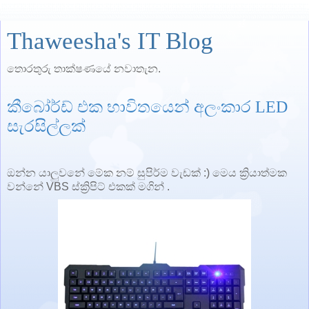
Thaweesha's IT Blog
තොරතුරු තාක්ෂණයේ නවාතැන.
කීබෝර්ඩ් එක භාවිතයෙන් අලංකාර LED
සැරසිල්ලක්
ඔන්න යාලුවනේ මේක නම් සුපිර්ම වැඩක් :) මෙය ක්‍රියාත්මක
වන්නේ VBS ස්ක්‍රිපිට් එකක් මගින් .