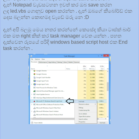
දැන් Notepad වැඩසටහන ඉවත් කර ඔබ save කරන
ලද led.vbs ගොනුව open කරන්න . දැන් ඔබගේ කීබෝර්ඩ් එක
දෙස බලන්න කොහමද වැඩේ මරු නෙ :D
දැන් අපි බලමු මෙය නතර කරන්නේ කෙසේද කියා ටාස්ක් බාර්
එක මත right කික් කර task manager වෙත යන්න . පහත
දැක්වෙන රුපයේ පරිදි windows based script host එක End
task කරන්න .