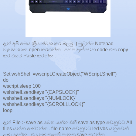
දැන් අපි මෙය ක්‍රියාත්මක කර බලමු :) මුලින්ම Notepad
වැඩසටහන open කරගන්න . පහත දැක්වෙන code එක copy
කර එයට Paste කරන්න .
Set wshShell =wscript.CreateObject("WScript.Shell")
do
wscript.sleep 100
wshshell.sendkeys "{CAPSLOCK}"
wshshell.sendkeys "{NUMLOCK}"
wshshell.sendkeys "{SCROLLLOCK}"
loop
දැන් File > save as වෙත යන්න එහි save as type වෙනුවට All
files යන්න තෝරන්න . file name වෙනුවට led.vbs යනුවෙන්
ලබා දෙන්න . එය ඔබ කැමති තැනක save කරන්න .